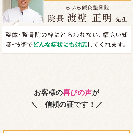
お客様の
喜びの声
が
＼ 信頼の証です！／