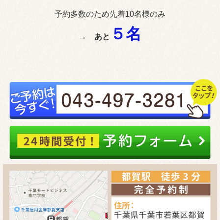
予約多数のため先着10名様のみ
５
名
→ あと