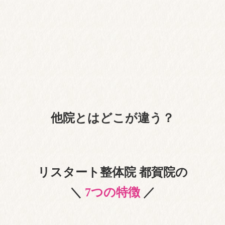
他院とはどこが違う？
リスタート整体院 都賀院の
＼
7つの特徴
／
1. 初回30分～40分のカウンセリング&検査で徹
底的に状態を把握