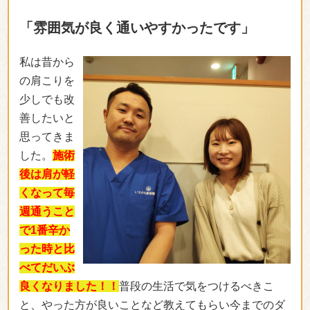
の肩こりを
少しでも改
善したいと
思ってきま
した。
施術
後は肩が軽
くなって毎
週通うこと
で1番辛か
った時と比
べてだいぶ
良くなりました！！
普段の生活で気をつけるべきこ
と、やった方が良いことなど教えてもらい今までのダ
メな行動に気づけました。
（齋田 優花さん）