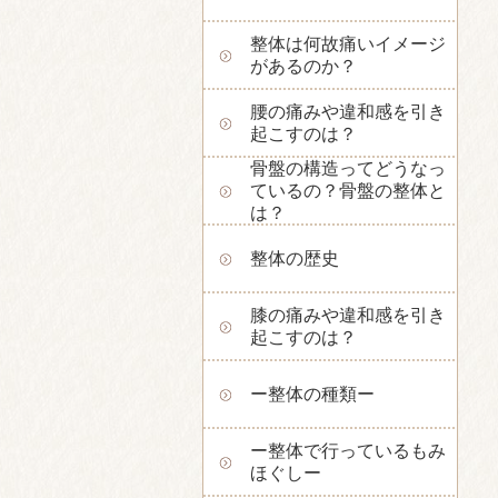
整体は何故痛いイメージ
があるのか？
腰の痛みや違和感を引き
起こすのは？
骨盤の構造ってどうなっ
ているの？骨盤の整体と
は？
整体の歴史
膝の痛みや違和感を引き
起こすのは？
ー整体の種類ー
ー整体で行っているもみ
ほぐしー