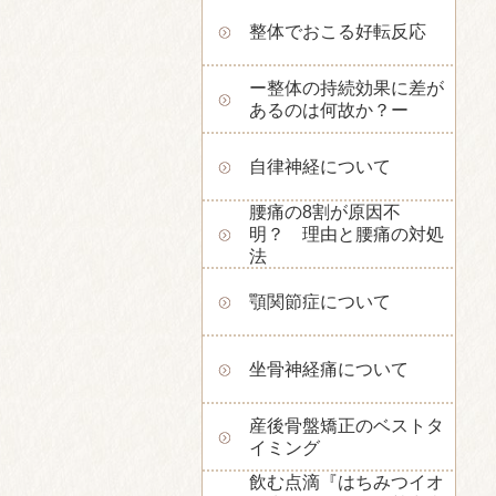
整体でおこる好転反応
ー整体の持続効果に差が
あるのは何故か？ー
自律神経について
腰痛の8割が原因不
明？ 理由と腰痛の対処
法
顎関節症について
坐骨神経痛について
産後骨盤矯正のベストタ
イミング
飲む点滴『はちみつイオ