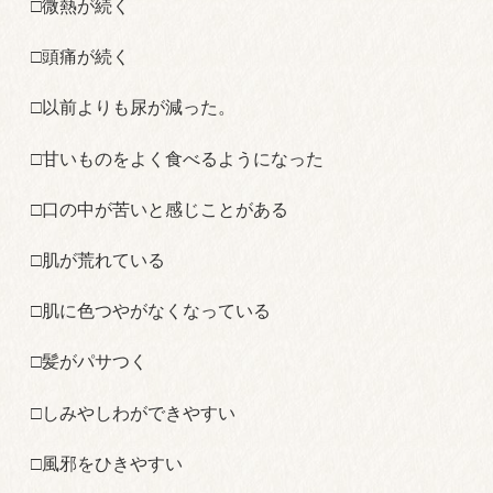
□微熱が続く
□頭痛が続く
□以前よりも尿が減った。
□甘いものをよく食べるようになった
□口の中が苦いと感じことがある
□肌が荒れている
□肌に色つやがなくなっている
□髪がパサつく
□しみやしわができやすい
□風邪をひきやすい