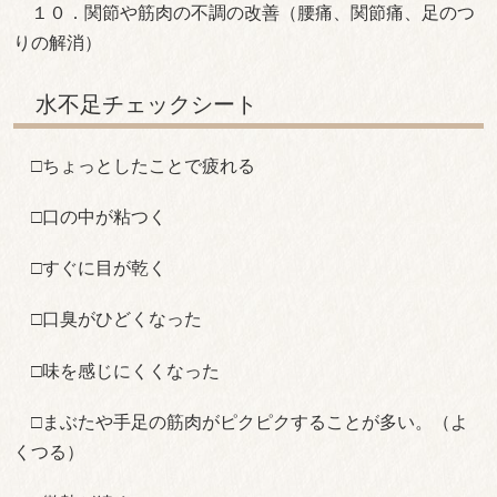
１０．関節や筋肉の不調の改善（腰痛、関節痛、足のつ
りの解消）
水不足チェックシート
□ちょっとしたことで疲れる
□口の中が粘つく
□すぐに目が乾く
□口臭がひどくなった
□味を感じにくくなった
□まぶたや手足の筋肉がピクピクすることが多い。（よ
くつる）