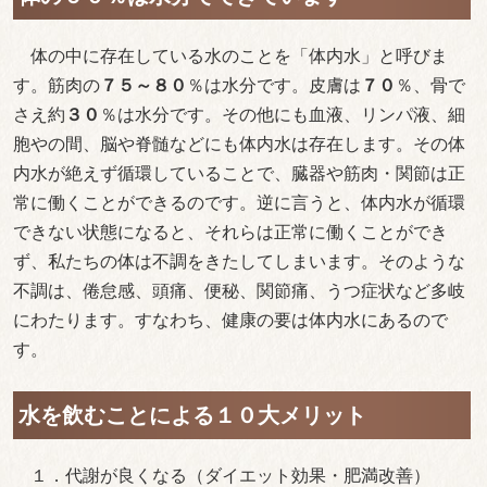
体の中に存在している水のことを「体内水」と呼びま
す。筋肉の
７５～８０
％は水分です。皮膚は
７０
％、骨で
さえ約
３０
％は水分です。その他にも血液、リンパ液、細
胞やの間、脳や脊髄などにも体内水は存在します。その体
内水が絶えず循環していることで、臓器や筋肉・関節は正
常に働くことができるのです。逆に言うと、体内水が循環
できない状態になると、それらは正常に働くことができ
ず、私たちの体は不調をきたしてしまいます。そのような
不調は、倦怠感、頭痛、便秘、関節痛、うつ症状など多岐
にわたります。すなわち、健康の要は体内水にあるので
す。
水を飲むことによる１０大メリット
１．代謝が良くなる（ダイエット効果・肥満改善）